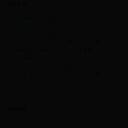
最新文章
12生肖与属相计算方法
5Gbps的固态为什么拷贝速度只有150m/s？
5g网络什么时候正式上市
为什么传奇私服不能双开——揭秘背后的真相
正式确认！伦纳德官宣7天后复出迎来首秀，快船将为他举办仪式
关注人数最多的快手帐号
bios如何设置光驱启动顺序？三种BIOS设置光驱第一启动的方法详细图解
哪些行业、哪类人才火爆就业市场？透过数据看春招市场新动向
怎么把应用安装到sd卡
2025世俱杯场地安排：绿茵战场的全新篇章
友情链接