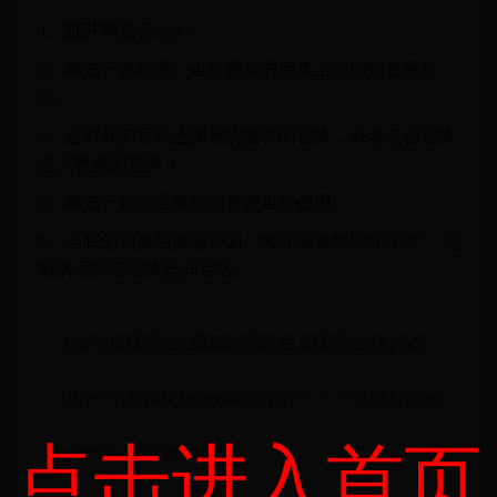
1、打开网易云app：
2、调选一首歌曲，点击播放进度条上方的鲸鱼尾标
志：
3、这时我们可以选择系统推荐的音效，或者点击音效
进入更多的选择：
4、调选一款自己喜欢的音效点击使用：
5、当我们切换回播放界面，发现鲸鱼尾出现“ON”，这
就表示鲸云音效已开启啦。
好听的萌系歌曲,最新萌系歌曲,萌系歌曲排行榜
[用]一个月感受kef m500怎么样？？？使用反馈kef
点击进入首页
m500好不好[复制链接]