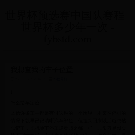
世界杯预选赛中国队赛程_
世界杯多少年一次 -
fybstd.com
我想查我的车子位置
2025-05-07 04:16:24 -
20世界杯
1
怎么给车定位
坚信许多车主都是有过这种的一个历经，本来在停机的
情况下就早已记清晰汽车部位，但扭头回来以后就忽然
忘记了，觉得地下停车场看起来都一样，非常容易就会