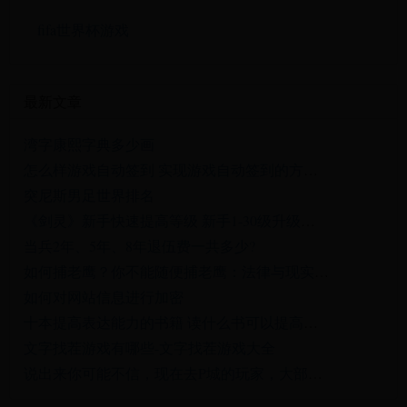
fifa世界杯游戏
最新文章
湾字康熙字典多少画
怎么样游戏自动签到 实现游戏自动签到的方法和技巧
突尼斯男足世界排名
《剑灵》新手快速提高等级 新手1-30级升级详细攻略
当兵2年、5年、8年退伍费一共多少?
如何捕老鹰？你不能随便捕老鹰：法律与现实的碰撞!
如何对网站信息进行加密
十本提高表达能力的书籍 读什么书可以提高口才 提升表达能力的书有哪些→MAIGOO生活榜
文字找茬游戏有哪些-文字找茬游戏大全
说出来你可能不信，现在去P城的玩家，大部分都是为了它