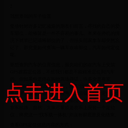
2
我想查我的车子位置
坚信针对许多记忆减退的朋友们而言，寻找的自己的爱
车部位，能够算是一件不容易的事儿。本来在停机的情
况下就早已记清晰部位的了，但扭头回家拿车却突然忘
记了。那究竟如何查询一辆车在啥部位，汽车如何定位
呢。
要想查到汽车的位置信息，最先咱们的在汽车上安裝
GPS跟踪定位器，不然我们都是不能精准定位到汽车
的。但如果你是停在购物商场得话，许多全是有安
点击进入首页
裝“智能化找车系统软件”的，别名“找车载一体机”。在
显示屏上边键入自个的车牌号，以后就会精准定位出你
当前的具体位置和汽车的放置部位，并给予一条最好的
拿车线路。自然，大家尽量或是在车上安裝一个定位
仪，终究这一“找车载一体机”并沒有彻底普及化结束。
查看GPS定位信息内容的方式：