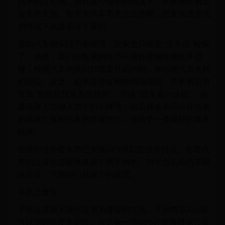
找不到方向感。应对这个情形的情况下，许多朋友都是
会手足无措。那究竟汽车不见怎么办呢，想要知道方式
的情况下就接着往下看吧。
假如汽车确实找不着得话，大家也只能是“全方位”检索
了。自然，我们在检索的环节中最好是按住锁匙开启
键，根据汽车的双闪灯或是开启声响，来分辨汽车大约
的部位。次之，如果是停在购物商场得话，许多都是有
安裝“智能化找车系统软件”，别名“找车载一体机”。在
显示屏上边键入自个的车牌号，以后就会表明出你当前
的具体位置和汽车的放置部位，并给予一条最好的拿车
线路。
但假如这份爱车早已安裝GPS跟踪定位器得话，那麼汽
车的位置信息能够算是了然于胸的。对于怎么给汽车精
准定位，下面咱们就探个到底吧。
手机上查车
手机位置毫无疑问是更为便捷的方法，开启查车App就
可以随时给爱车定位。次之有一些GPS还能够根据公众