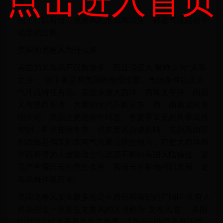
卷。
由上可以看出，龙卷风的形成和消失，都是气流运动不
稳定的过程。
美国的龙卷风为什么多
美国的龙卷风不仅数量多，而且强度大,被称之为“龙卷
之乡”。这主要是和美国的地理位置、气候条件以及大
气环流特征有关。美国东濒大西洋，西靠太平洋，南面
又有墨西哥湾，大量的水汽不断从东、西、南面流向美
国大陆。美国主要处在中纬度，春夏季常受副热带高压
控制，即使在秋冬季，也常受其边缘影响。在副高南部
和西部是偏东和东南气流最活跃的地方，它把大西洋和
墨西哥湾的大量暖湿空气源源不断向美国大陆输送，这
是产生雷雨云的充分条件。雷雨云不断地强烈发展，龙
卷风就伴随而来。
美国龙卷风发生最多的是中西部和南部的广阔区域,有人
将美国这一常发生龙卷风的区域称为“龙卷风道”。美国
约有54%的龙卷风发生在春季，5月份副热带高气压控