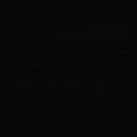
国俄克拉何马州阿得莫尔市发生的一场陆龙卷,诸如屋顶
之类的重物被吹出几十英里之远。大多数碎片落在龙卷
通道的左侧，按重量不等常常有很明确的降落地带。较
轻的碎片却飞到300多千米外才落地。
龙卷风的产生原因
龙卷风究竟是怎样形成的？可以从夏天在操场上常能看
到的一种现象，得到启示：一阵风刮来，突然在操场中
间出现了一个气流涡旋，它卷起了沙土和树叶随气流旋
转，而且越转越快地在移动着，过了一会，又迅速慢了
下来，突然消失了。这是很小尺度的气流不稳定性造成
的。
龙卷风则是中尺度的气流不稳定性造成的，其平均直径
为200-300米，直径最小的不过几十米，只有极少数直
径大的才达到1000米以上。它的寿命也很短促，往往只
有几分钟到几十分钟，最多不超过几小时。其移动速度
平均每秒15米，最快的可达70米；移动路径的长度大多
在10公里左右，短的只有几十米，长的可达几百公里以