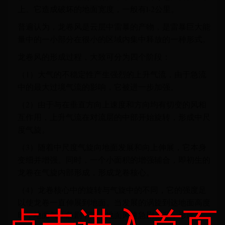
上。它造成破坏的地面宽度，一般有l-2公里。
普遍认为，龙卷风是云层中雷暴的产物，是雷暴巨大能
量中的一小部分在很小的区域内集中释放的一种形式。
龙卷风的形成过程，大致可分为四个阶段：
（1）大气的不稳定性产生强烈的上升气流，由于急流
中的最大过境气流的影响，它被进一步加强。
（2）由于与在垂直方向上速度和方向均有切变的风相
互作用，上升气流在对流层的中部开始旋转，形成中尺
度气旋。
（3）随着中尺度气旋向地面发展和向上伸展，它本身
变细并增强。同时，一个小面积的增强辅合，即初生的
龙卷在气旋内部形成，形成龙卷核心。
（4）龙卷核心中的旋转与气旋中的不同，它的强度足
以使龙卷一直伸展到地面。当发展的涡旋到达地面高度
点击进入首页
时，地面气压急剧下降，地面风速急剧上升，形成龙