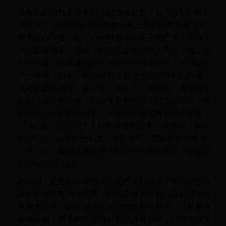
龙卷风的力气是很大的。据报道记载，1879年5月30日
下午4时，在美国堪萨斯州北方的上空有两块又黑又浓
的乌云合并在一起。15分钟后在云层下端产生了涡旋。
涡旋迅速增长，变成一根顶天立地的巨大风柱，在三个
小时内像一条孽龙似的在整个州内胡作非为，所到之处
无一幸免。但是，最奇怪的事是发生在刚开始的时候，
龙卷风涡旋横过一条小河，遇上了一座峭壁，显然是无
法超过这个障碍物，涡旋便折抽西进，那边恰巧有一座
新造的75米长的铁路桥。龙卷风涡旋竟将它从石桥墩
上“拔”起，把它扭了几扭然后抛到水中。在我国，1956
年9月24日上海曾发生过一次龙卷风，它轻而易举地把
一个22万斤重的大储油桶“举”到15米高的高空，再甩到
120米以外的地方。
在美国，龙卷风每年造成的死亡人数仅次于雷电。它对
建筑的破坏也相当严重，经常是毁灭性的。在强烈龙卷
风的袭击下，房子屋顶会像滑翔翼般飞起来。一旦屋顶
被卷走后，房子的其他部分也会跟着崩解。1995年在美