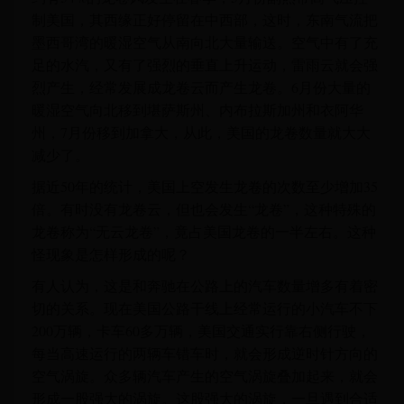
制美国，其西缘正好停留在中西部，这时，东南气流把
墨西哥湾的暖湿空气从南向北大量输送。空气中有了充
足的水汽，又有了强烈的垂直上升运动，雷雨云就会强
烈产生，经常发展成龙卷云而产生龙卷。6月份大量的
暖湿空气向北移到堪萨斯州、内布拉斯加州和衣阿华
州，7月份移到加拿大，从此，美国的龙卷数量就大大
减少了。
据近50年的统计，美国上空发生龙卷的次数至少增加35
倍。有时没有龙卷云，但也会发生“龙卷”，这种特殊的
龙卷称为“无云龙卷”，竟占美国龙卷的一半左右。这种
怪现象是怎样形成的呢？
有人认为，这是和奔驰在公路上的汽车数量增多有着密
切的关系。现在美国公路干线上经常运行的小汽车不下
200万辆，卡车60多万辆，美国交通实行靠右侧行驶，
每当高速运行的两辆车错车时，就会形成逆时针方向的
空气涡旋。众多辆汽车产生的空气涡旋叠加起来，就会
形成一股强大的涡旋。这股强大的涡旋，一旦遇到合适