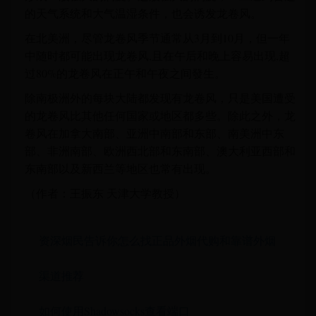
的天气系统和大气温湿条件，也会诱发龙卷风。
在北美洲，尽管龙卷风季节通常从3月到10月，但一年
中随时都可能出现龙卷风,且在午后和晚上容易出现,超
过80%的龙卷风在正午和午夜之间發生。
除南极洲外的每块大陆都发现有龙卷风，只是美国遭受
的龙卷风比其他任何国家或地区都多些。除此之外，龙
卷风在加拿大南部、亚洲中南部和东部、南美洲中东
部、非洲南部、欧洲西北部和东南部、澳大利亚西部和
东南部以及新西兰等地区也常有出现。
（作者：王振东 天津大学教授）
资深烟民告诉你怎么找正品外烟代购和靠谱外烟
渠道推荐
如何使用Shadowsocks查看端口