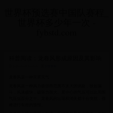
世界杯预选赛中国队赛程_
世界杯多少年一次 -
fybstd.com
科普阅读：龙卷风形成原因及其影响
2025-05-03 19:06:49 -
20世界杯
龙卷风是一种灾害天气
龙卷风是一种风力极强而范围不太大的涡旋，状如漏
斗，风速极快，破坏力很大。其中心的气压可以比周围
气压低百分之十。龙卷风的出现和消失都十分突然，很
难进行有效的预报。