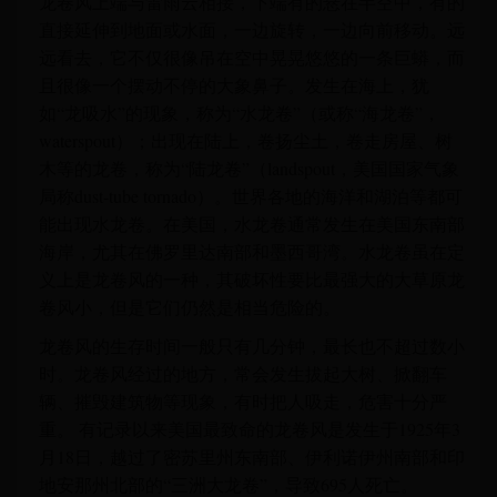
龙卷风上端与雷雨云相接，下端有的悬在半空中，有的
直接延伸到地面或水面，一边旋转，一边向前移动。远
远看去，它不仅很像吊在空中晃晃悠悠的一条巨蟒，而
且很像一个摆动不停的大象鼻子。发生在海上，犹
如“龙吸水”的现象，称为“水龙卷”（或称“海龙卷”，
waterspout）；出现在陆上，卷扬尘土，卷走房屋、树
木等的龙卷，称为“陆龙卷”（landspout，美国国家气象
局称dust-tube tornado）。世界各地的海洋和湖泊等都可
能出现水龙卷。在美国，水龙卷通常发生在美国东南部
海岸，尤其在佛罗里达南部和墨西哥湾。水龙卷虽在定
义上是龙卷风的一种，其破坏性要比最强大的大草原龙
卷风小，但是它们仍然是相当危险的。
龙卷风的生存时间一般只有几分钟，最长也不超过数小
时。龙卷风经过的地方，常会发生拔起大树、掀翻车
辆、摧毁建筑物等现象，有时把人吸走，危害十分严
重。 有记录以来美国最致命的龙卷风是发生于1925年3
月18日，越过了密苏里州东南部、伊利诺伊州南部和印
地安那州北部的“三洲大龙卷”，导致695人死亡。