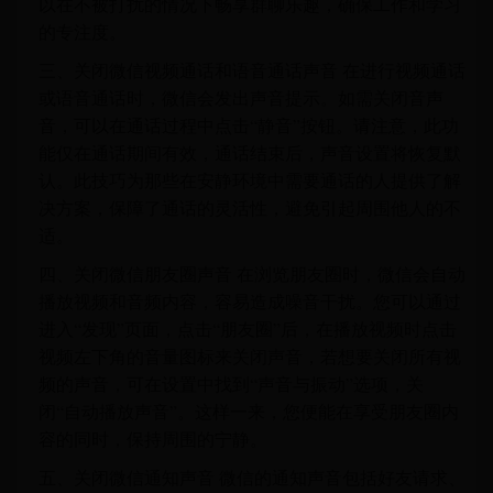
以在不被打扰的情况下畅享群聊乐趣，确保工作和学习
的专注度。
三、关闭微信视频通话和语音通话声音 在进行视频通话
或语音通话时，微信会发出声音提示。如需关闭音声
音，可以在通话过程中点击“静音”按钮。请注意，此功
能仅在通话期间有效，通话结束后，声音设置将恢复默
认。此技巧为那些在安静环境中需要通话的人提供了解
决方案，保障了通话的灵活性，避免引起周围他人的不
适。
四、关闭微信朋友圈声音 在浏览朋友圈时，微信会自动
播放视频和音频内容，容易造成噪音干扰。您可以通过
进入“发现”页面，点击“朋友圈”后，在播放视频时点击
视频左下角的音量图标来关闭声音，若想要关闭所有视
频的声音，可在设置中找到“声音与振动”选项，关
闭“自动播放声音”。这样一来，您便能在享受朋友圈内
容的同时，保持周围的宁静。
五、关闭微信通知声音 微信的通知声音包括好友请求、