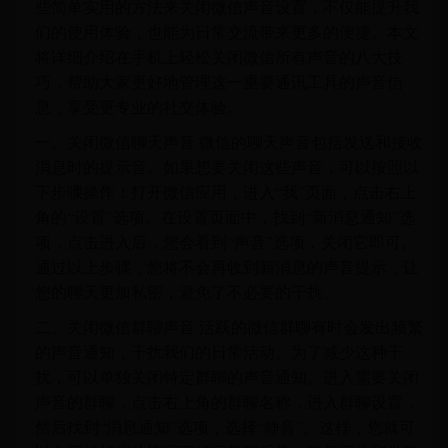
些简单实用的方法来关闭微信声音设置，不仅能提升我
们的使用体验，也能为日常交流带来更多的便捷。本文
将详细介绍在手机上轻松关闭微信所有声音的八大技
巧，帮助大家更好地管理这一重要通讯工具的声音信
息，享受更专业的社交体验。
一、关闭微信聊天声音 微信的聊天声音包括发送和接收
消息时的提示音。如果想要关闭这些声音，可以按照以
下步骤操作：打开微信应用，进入“我”页面，点击右上
角的“设置”选项。在设置页面中，找到“新消息通知”选
项，点击进入后，您会看到“声音”选项，关闭它即可。
通过以上步骤，您将不会再收到新消息的声音提示，让
您的聊天更加私密，避免了不必要的干扰。
二、关闭微信群聊声音 活跃的微信群聊有时会发出频繁
的声音通知，干扰我们的日常活动。为了减少这种干
扰，可以单独关闭特定群聊的声音通知。进入需要关闭
声音的群聊，点击右上角的群聊名称，进入群聊设置，
然后找到“消息通知”选项，选择“静音”。这样，您就可