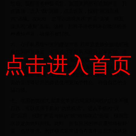
红包、提醒等多种提示音。如需关闭所有通知声音，打
开微信，进入“我”页面，点击设置，找到“新消息通
知”选项。在此处，您可以选择关闭“声音”选项，或直
接关闭“通知”选项。这样，您将不再收到来自微信的各
种通知声音，确保不被打扰。
六、在手机系统中关闭微信声音 若希望更加全面地管理
微信的声音设置，可以通过手机的系统设置来实现。进
点击进入首页
入手机的“设置”应用，找到“应用管理”选项，找到“微
信”，在应用信息页面中找到“通知”选项，选择关闭“声
音”或“通知”选项，甚至完全禁止微信的通知。这种全
面的管理将让您的微信使用更加个性化，符合自己的生
活习惯。
七、使用勿扰模式 如果您希望在特定时间段内完全不被
打扰，可以使用手机的“勿扰模式”。进入手机的“设
置”应用，找到“声音与振动”或“勿扰模式”选项，根据需
求设定勿扰时间段。此时，所有应用的声音通知将被静
音，包括微信。勿扰模式非常适合在集中注意力或休息