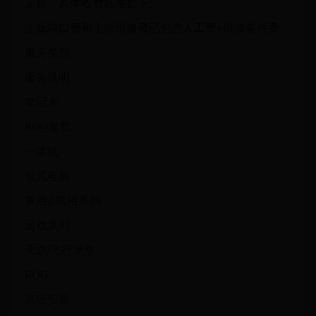
定价，具体收费标准如下:
主板端口费和主板维修费已包含人工费+维修备件费
服务类别
服务说明
笔记本
ROG掌机
一体机
台式电脑
家用&商用系列
游戏系列
天选/飞行堡垒
ROG
系统安装