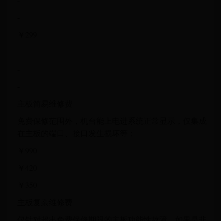
-
￥299
-
-
-
主板简易维修费
免费保修范围外，机台能上电进系统正常显示，仅集成
在主板的端口、接口发生损坏等；
￥990
￥420
￥350
主板复杂维修费
仅针对超出免费保修期限的主板功能性故障，如果是非