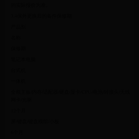
的实际报价为准。
3.4保外更换后的备件保修期
产品别
名称
保修期
笔记本电脑
台式机
一体机
全额主板/内存/适配器/硬盘/显卡/CPU/电池/转接头/无线
网卡/光驱
12个月
屏/键盘/键盘模组/小板
6个月