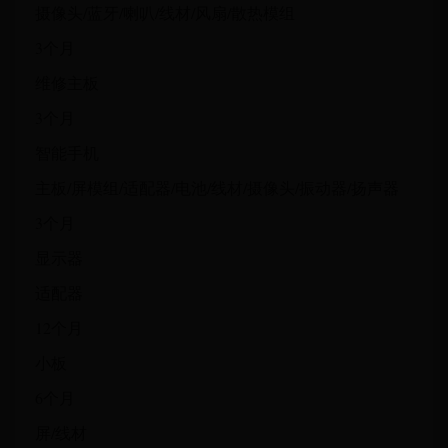
摄像头/蓝牙/喇叭/线材/风扇/散热模组
3个月
维修主板
3个月
智能手机
主板/屏模组/适配器/电池/线材/摄像头/振动器/扬声器
3个月
显示器
适配器
12个月
小板
6个月
屏/线材