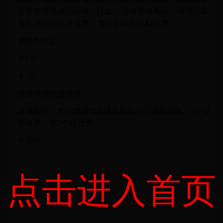
正常使用造成的故障，比如：主板进液氧化、物理损坏
等不适用于此维修费，需付全额备件料件费；
视机型而定
￥650
￥550
键盘补键帽服务费
保修期内，笔记本键盘&键盘模组出现键帽脱落，2个以
内免费，第3个起收费；
￥30/个
-
点击进入首页
-
-
注：