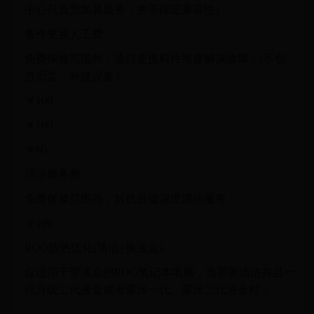
中心只负责加装服务，并不保证兼容性）
备件更换人工费
免费保修范围外，通过更换料件维修解决故障；(不包
含后盖、外接设备）
￥100
￥100
￥60
清沽服务费
免费保修范围外，对机台做深度清沽服务；
￥199
ROG散热优化(清洁+换液金)
仅适用于带液金的ROG笔记本电脑，当需要清沽并且一
代升级二代液金或者重涂一代、重涂二代液金时；
-