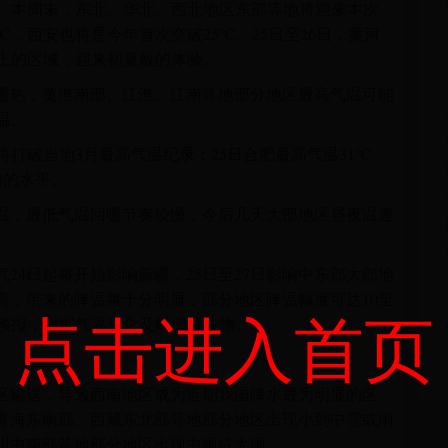
片。本周末，东北、华北、西北地区东部等地将迎来本次
，西安也将是今年首次突破25℃。25日至26日，黄河
以上的区域，迎来初夏般的体验。
的暖热，黄淮南部、江淮、江南等地部分地区最高气温可能
温。
将打破当地3月最高气温纪录；25日合肥最高气温31℃、
旬的水平。
温，最低气温回暖节奏较慢，今后几天大部地区昼夜温差
24日起将开始影响新疆，25日至27日影响中东部大部地
高，带来的降温将十分明显，部分地区降温幅度可达10至
点击进入首页
近预报，根据气温变化及时增减衣物。
区输送，导致西南地区成为近期我国降水最为明显的区
青海东南部、西藏东北部等地部分地区出现小到中雪或雨
川中南部等地部分地区出现中雨或大雨。