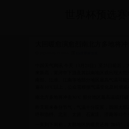
世界杯预选赛中国
大回暖愈演愈烈南北方多地将冲击
2025-05-06 15:10:14 -
fifa世界杯游戏
中国天气网讯 今天（3月21日）至25日前
来新高，黄河中下游及其以南地区或出现大范围
南部、江淮、江南等地部分地区最高气温可能
遍在10℃以上，公众需根据气温变化及时增减
南北方多地将冲击30℃ 部分地区最高温或打
昨天迎来春分节气，气温十分应景，我国大部
呼和浩特、北京、太原、石家庄、济南等12
一直到下周初，大部地区的暖意还将“加码”，