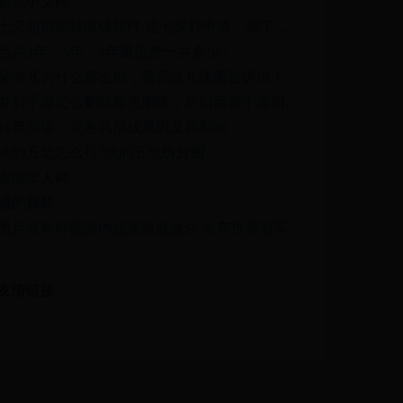
起点中文网
七天短期周转借钱软件 这七家好申请、易下款、可随借随还
当兵2年、5年、8年退伍费一共多少?
吴亦凡为什么那么帅，看完这几张图告诉你！
梦幻手游怎么删除角色删除，梦幻西游手游如何安全地删除多余角色
科普阅读：龙卷风形成原因及其影响
洗的五笔怎么打?洗的五笔拆分图.
泰国华人网
镳的解释
男乒世界杯德国内战奥恰胜波尔 首夺世界冠军
友情链接