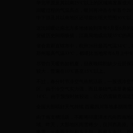
华北平原及其以南25℃以上的区域将发展成
回暖过程的气温高点，银川将冲击今年首个20℃
中下游及其以南地区还可能出现大范围30℃
这次回暖让南北方多地体验到常年5月至6月
突破历史同期极值，江南局地或出现35℃的高
省会首府直辖市中，杭州26日最高气温34℃，
郑州最高气温33℃，都堪比当地常年6月上中
尽管白天暖热如初夏，但夜晚晴朗缺少云层保
较大，普遍在10℃甚至15℃以上。
不过，春分时节冷空气依然活跃，一股强冷空气
区。由于冷空气实力强，而且基础气温显著偏
14℃。由于预报时效较远，公众仍需留意临
全国大部晴好天气持续 西藏四川等地多阴雨雪
由于南支槽活跃，不断将印度洋水汽向西南地
域。昨天，大部地区雨雪稀少，仅川西高原、
夹雪；云南西北部和东北部、西藏东南部、四