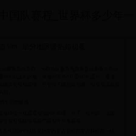
队赛程_世界杯多少年一次 - f
30℃ 部分地区暖热如初夏
后，大回暖将愈演愈烈，大部地区最高气温将连续刷新今年以
30℃以上的区域，体验到常年5月至6月的暖热，黄淮
突破历史同期极值。尽管白天暖热如初夏，但昼夜温差普
衣物。
破历史同期极值
正在经历一场轰轰烈烈的大回暖。昨天，哈尔滨、沈阳、
个省会首府直辖市最高气温创今年来新高。
最高气温20℃线将北抬至内蒙古东南部至吉林南部一线，