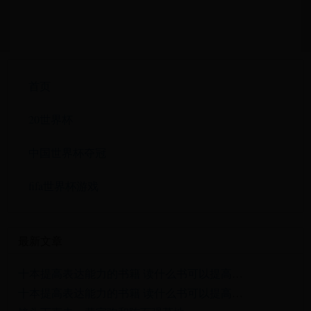
首页
20世界杯
中国世界杯夺冠
fifa世界杯游戏
最新文章
十本提高表达能力的书籍 读什么书可以提高口才 提升表达能力的书有哪些→MAIGOO生活榜
十本提高表达能力的书籍 读什么书可以提高口才 提升表达能力的书有哪些→MAIGOO生活榜