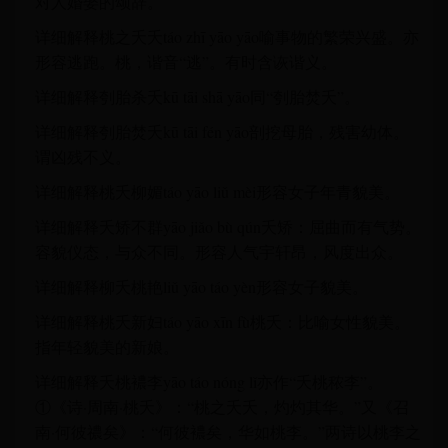
对人婚娶的颂辞。
详细解释桃之夭夭táo zhī yāo yāo喻事物的繁荣兴盛。亦
形容逃跑。桃，谐音“逃”。有时含诙谐义。
详细解释刳胎杀夭kū tāi shā yāo同“刳胎焚夭”。
详细解释刳胎焚夭kū tāi fén yāo剖挖母胎，残害幼体。
谓凶残不义。
详细解释桃夭柳媚táo yāo liǔ mèi形容女子年青貌美。
详细解释夭矫不群yāo jiǎo bù qún夭矫：屈曲而有气势。
容貌仪态，与众不同。形容人气宇轩昂，风度出众。
详细解释柳夭桃艳liǔ yāo táo yèn形容女子貌美。
详细解释桃夭新妇táo yāo xīn fù桃夭：比喻女性貌美。
指年轻貌美的新娘。
详细解释夭桃襛李yāo táo nóng lǐ亦作“夭桃秾李”。
①《诗·周南·桃夭》：“桃之夭夭，灼灼其华。”又《召
南·何彼禯矣》：“何彼襛矣，华如桃李。”两诗以桃李之