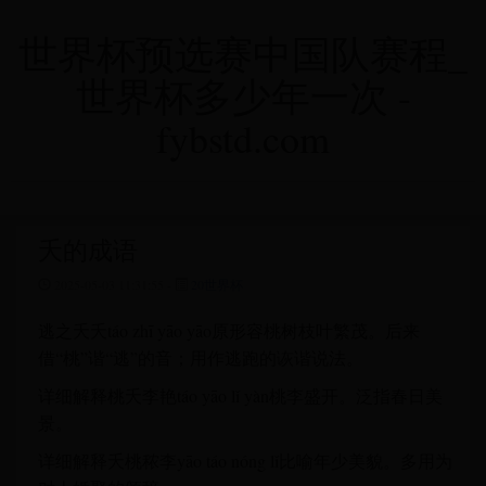
世界杯预选赛中国队赛程_
世界杯多少年一次 -
fybstd.com
夭的成语
2025-05-03 11:31:55 -
20世界杯
逃之夭夭táo zhī yāo yāo原形容桃树枝叶繁茂。后来
借“桃”谐“逃”的音；用作逃跑的诙谐说法。
详细解释桃夭李艳táo yāo lǐ yàn桃李盛开。泛指春日美
景。
详细解释夭桃秾李yāo táo nóng lǐ比喻年少美貌。多用为