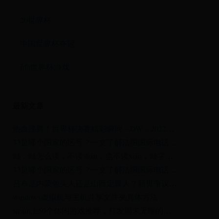
20世界杯
中国世界杯夺冠
fifa世界杯游戏
最新文章
热血沸腾！世界杯决赛精彩瞬间 – DW – 2022年12月19日
33是哪个国家的区号？一文了解法国国际电话代码
屾：屾怎么读，不读shān，也不读xiān，屾字什么意思？两个山是什么字？
33是哪个国家的区号？一文了解法国国际电话代码
吕布是内蒙包头人还是山西定襄人？籍贯争议源自曹操的一项政策
windows虚拟机与主机共享文件夹具体方法
steam上50个休闲游戏推荐，打发周末无聊的下午时光必备！