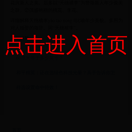
花兴新人之美。后多以“夭桃襛李”为赞颂新人年少俊美
之辞。②茂盛艳丽的桃花、李花。
详细解释夭桃穠李yāo táo nóng lǐ比喻年少美貌。多用为
对人婚娶的颂辞。同“夭桃秾李”。
点击进入首页
详细解释
60厘米等于多少英寸？
和平精英：还在选绿色科技光晕？高手告诉你怎
样选设置命中特效！
首页