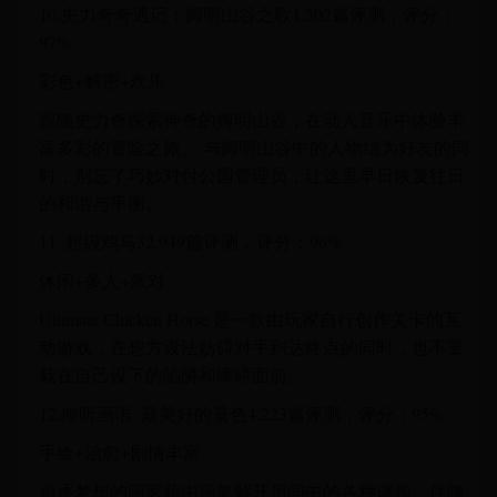
10.史力奇奇遇记：姆明山谷之歌1,502篇评测，评分：
97%
彩色+解密+欢乐
跟随史力奇探索神奇的姆明山谷，在动人音乐中体验丰
富多彩的冒险之旅。 与姆明山谷中的人物结为好友的同
时，别忘了巧妙对付公园管理员，让这里早日恢复往日
的和谐与平衡。
11. 超级鸡马32,949篇评测，评分：96%
休闲+多人+派对
Ultimate Chicken Horse 是一款由玩家自行创作关卡的互
动游戏，在想方设法妨碍对手到达终点的同时，也不要
栽在自己设下的陷阱和障碍面前。
12.倾听画语: 最美好的景色4,223篇评测，评分：95%
手绘+治愈+剧情丰富
追逐梦想的画家藉由画笔解开房间中的各种谜题，伴随