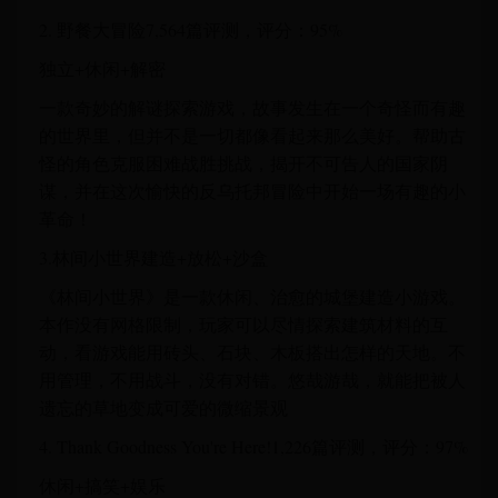
2. 野餐大冒险7,564篇评测，评分：95%
独立+休闲+解密
一款奇妙的解谜探索游戏，故事发生在一个奇怪而有趣
的世界里，但并不是一切都像看起来那么美好。帮助古
怪的角色克服困难战胜挑战，揭开不可告人的国家阴
谋，并在这次愉快的反乌托邦冒险中开始一场有趣的小
革命！
3.林间小世界建造+放松+沙盒
《林间小世界》是一款休闲、治愈的城堡建造小游戏。
本作没有网格限制，玩家可以尽情探索建筑材料的互
动，看游戏能用砖头、石块、木板搭出怎样的天地。不
用管理，不用战斗，没有对错。悠哉游哉，就能把被人
遗忘的草地变成可爱的微缩景观
4. Thank Goodness You're Here!1,226篇评测，评分：97%
休闲+搞笑+娱乐