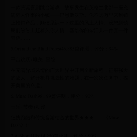
一款荒诞喜剧跳台游戏，故事发生在英格兰北部一座充
满奇人怪事的小镇——巴恩斯沃斯。你不远万里来到镇
上推销产品，顺便见识一下这里的风土人情。没想到镇
民们纷纷上赶着欠你人情，塞给你的杂活儿一件赛一件
奇葩……
5.Ori and the Blind Forest46,885篇评测，评分：94%
平台跳跃+唯美+冒险
在充满异域风情的广大世界中开启全新旅程，征服强大
的敌人，解开极具挑战性的难题，在一次次任务中，揭
开奥里的命运。
6. Muse Dash98,199篇评测，评分：90%
音乐+节奏+动漫
狂拽跑酷和传统音游结合的世界★★★——《Muse
Dash》!!
7.A Short Hike14,250篇评测，评分：99%