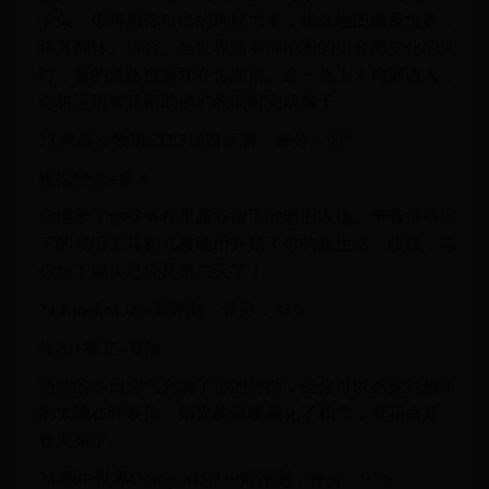
卡朵，你将用你自己的神秘力量，操纵地图颠覆世界，
将其翻转、拼合。当世界随着你地图的组合而变化的同
时，新的道路也展现在你面前。这一路上人均谜语人，
你将运用智慧帮助他们的同时完成属于
23.星露谷物语632,316篇评测，评分：98%
模拟经营+多人
你继承了你爷爷在星露谷留下的老旧农场。带着爷爷留
下的残旧工具和几枚硬币开始了你的新生活。咳咳，等
你放下锄头已经是第二天了！
24.Kinoko1,096篇评测，评分：83%
休闲+独立+冒险
清新的冬日空气充满了你的肺部，但你可以感觉到脚下
的大地在呼唤你。阳光的温暖融化了积雪，鲜花盛开。
春天来了。
25.画中世界Gorogoa15,539篇评测，评分：97%