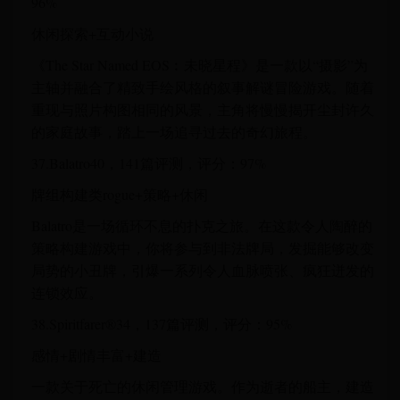
96%
休闲探索+互动小说
《The Star Named EOS︰未晓星程》是一款以“摄影”为
主轴并融合了精致手绘风格的叙事解谜冒险游戏。随着
重现与照片构图相同的风景，主角将慢慢揭开尘封许久
的家庭故事，踏上一场追寻过去的奇幻旅程。
37.Balatro40，141篇评测，评分：97%
牌组构建类rogue+策略+休闲
Balatro是一场循环不息的扑克之旅。在这款令人陶醉的
策略构建游戏中，你将参与到非法牌局，发掘能够改变
局势的小丑牌，引爆一系列令人血脉喷张、疯狂迸发的
连锁效应。
38.Spiritfarer®34，137篇评测，评分：95%
感情+剧情丰富+建造
一款关于死亡的休闲管理游戏。作为逝者的船主，建造