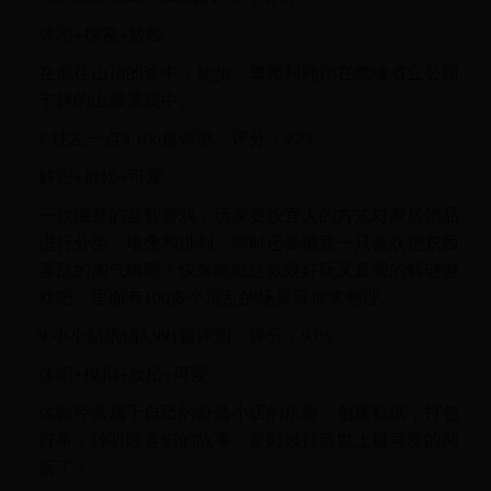
休闲+探索+放松
在前往山顶的途中，徒步、攀爬和翱翔在鹰峰省立公园
宁静的山腰景观中。
8.往左一点9,106篇评测，评分：92%
解密+放松+可爱
一款惬意的益智游戏，玩家要按宜人的方式对家居物品
进行分类、堆叠和排列，同时还要留意一只喜欢把东西
弄乱的淘气猫喔！快来瞧瞧这款既好玩又直观的解谜游
戏吧，里面有100多个混乱的场景等你来整理。
9.小小贴纸铺3,991篇评测，评分：93%
休闲+模拟+放松+可爱
体验经营属于自己的舒适小店的乐趣：创建贴纸，打包
订单，聆听顾客们的故事。是时候打造世上最可爱的网
店了！