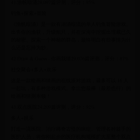
41.渔帆暗涌28,097篇评测，评分：95%
钓鱼+探索+冒险
《渔帆暗涌》是一款有汹涌暗流的单人钓鱼冒险游戏。
出售你的渔获，升级船只，并在深海中挖掘出埋藏已久
的秘密。探索一个神秘的群岛，最终明白有些事情为什
么还是忘掉为妙。
42.Draw & Guess - 你画我猜29,076篇评测，评分：87%
社交聚会+多人+欢乐
这是一款绘画和猜画的在线派对游戏，最多可以 16 人
一起玩，有多种游戏模式。拿出您最棒（最差也行）的
绘画和猜测本领！
43.双点医院24,209篇评测，评分：92%
多人+娱乐
打造一流医院、治疗稀奇古怪的病症、管理各种棘手的
医护人员，将你刚起步的医疗机构规模扩大至整个双点