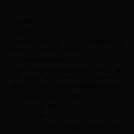
望着你。
33.Demon Turf:魅影飞蝠
391篇评测，评分：85%
探索+收集+3D
充满态度的3D平台游戏！与Beebz一起完成她雄心勃勃
的计划：主宰恶魔异境，成为恶魔女王！
34.NAIAD休闲+探索+解密
在轻松、极简和丰富多彩的探索冒险中尽情享受。与奈
亚德一起穿越一条神秘的河流，与它的动植物互动，发
现小秘密。享受原创和梦幻般的视觉风格的健康体验。
35.Untitled Goose Game17,220篇评测，评分：95%
欢乐+多人+合作+喜剧
今天村里天气真不错，而你是一只可怕的鹅。
36.The Star Named EOS︰未晓星程125篇评测，评分：