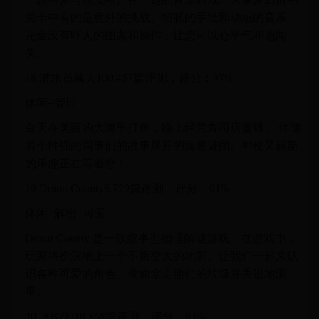
关卡中有的是意外的挑战、细腻的手绘和动感的音乐，
完全没有吓人的图案和操作，让您可以心平气和地闯
关。
18.潜水员戴夫100,457篇评测，评分：97%
休闲+管理
白天在美丽的大海里打鱼，晚上经营寿司店赚钱。 伴随
着个性强的同事们的故事展开的海底谜团。神秘又崭新
的乐趣正在等着您！
19.Donut County8,729篇评测，评分：91%
休闲+解密+可爱
Donut County 是一款叙事型物理解谜游戏。在游戏中，
玩家将扮演地上一个不断变大的地洞。让我们一起来认
识各种可爱的角色、偷偷拿走他们的垃圾并丢进地洞
里。
20. ABZU19,868篇评测，评分：93%