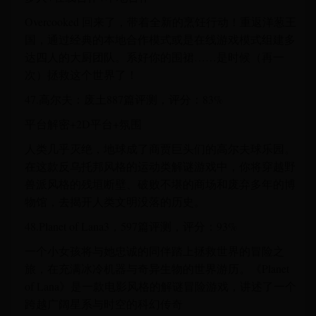
Overcooked 回来了，带着全新的烹饪行动！重返洋葱王
国，通过经典的本地合作模式或是在线游戏模式组建多
达四人的大厨团队。系好你的围裙……是时候（再一
次）拯救这个世界了！
47.高尔夫：废土887篇评测，评分：83%
平台解密+2D平台+氛围
人类几乎灭绝，地球成了商贾巨头们的高尔夫球乐园。
在这款反乌托邦风格的运动类解谜游戏中，你将穿越野
兽派风格的残垣断壁、破败不堪的商场和废弃多年的博
物馆，去揭开人类文明没落的历史。
48.Planet of Lana3，597篇评测，评分：93%
一个小女孩将与她忠诚的同伴踏上拯救世界的冒险之
旅，在充满冰冷机器与奇异生物的世界游历。《Planet
of Lana》是一款电影风格的解谜冒险游戏，讲述了一个
跨越广阔星系与时空的科幻传奇