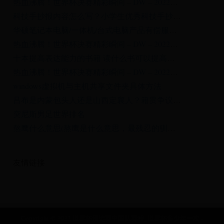
热血沸腾！世界杯决赛精彩瞬间 – DW – 2022年12月19日
科技手抄报内容怎么写？小学生优秀科技手抄报排版及内容技巧分享!
华硕笔记本电脑/一体机/台式电脑产品有偿服务收费说明
热血沸腾！世界杯决赛精彩瞬间 – DW – 2022年12月19日
十本提高表达能力的书籍 读什么书可以提高口才 提升表达能力的书有哪些→MAIGOO生活榜
热血沸腾！世界杯决赛精彩瞬间 – DW – 2022年12月19日
windows虚拟机与主机共享文件夹具体方法
吕布是内蒙包头人还是山西定襄人？籍贯争议源自曹操的一项政策
突尼斯男足世界排名
熬鹰什么意思(熬鹰是什么意思，最残忍的驯化方式，人与猎鹰都不睡觉意志对抗)
友情链接
Copyright © 2022 世界杯预选赛中国队赛程_世界杯多少年一次 -