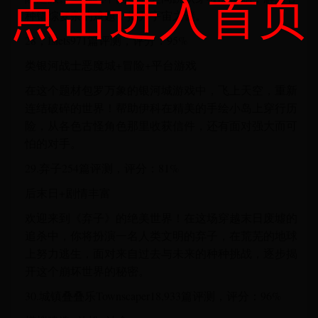
点击进入首页
种错综复杂的难题，揭开宇宙之谜。
28，Islets971篇评测，评分：95%
类银河战士恶魔城+冒险+平台游戏
在这个题材包罗万象的银河城游戏中，飞上天空，重新
连结破碎的世界！帮助伊科在精美的手绘小岛上穿行历
险，从各色古怪角色那里收获信件，还有面对强大而可
怕的对手。
29.弃子254篇评测，评分：81%
后末日+剧情丰富
欢迎来到《弃子》的绝美世界！在这场穿越末日废墟的
追杀中，你将扮演一名人类文明的弃子，在荒芜的地球
上努力逃生，面对来自过去与未来的种种挑战，逐步揭
开这个崩坏世界的秘密。
30.城镇叠叠乐Townscaper18,933篇评测，评分：96%