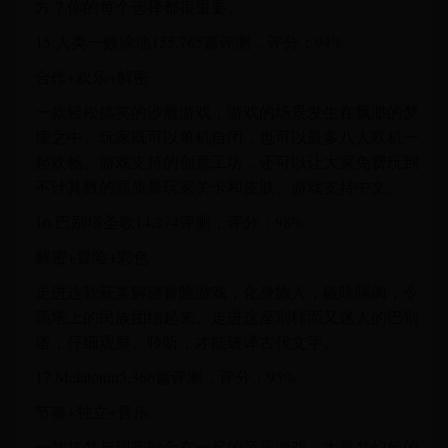
方？你的每个选择都很重要。
15.人类一败涂地155,765篇评测，评分：94%
合作+欢乐+解密
一款轻松搞笑的沙雕游戏，游戏的场景发生在飘渺的梦
境之中。玩家既可以单机自闭，也可以最多八人联机一
起欢畅。游戏支持的创意工坊，还可以让大家免费玩到
不计其数的高质量玩家关卡和皮肤。游戏支持中文。
16.巴别塔圣歌14,274评测，评分：98%
解密+冒险+彩色
走进这款获奖解谜冒险游戏，化身旅人，破除隔阂，令
高塔上的民族团结起来。走进这座别样而又迷人的巴别
塔，仔细观察、聆听，才能破译古代文字。
17.Melatonin5,366篇评测，评分：95%
节奏+独立+音乐
一款将梦与现实融合在一起的音乐游戏。大量梦幻般的