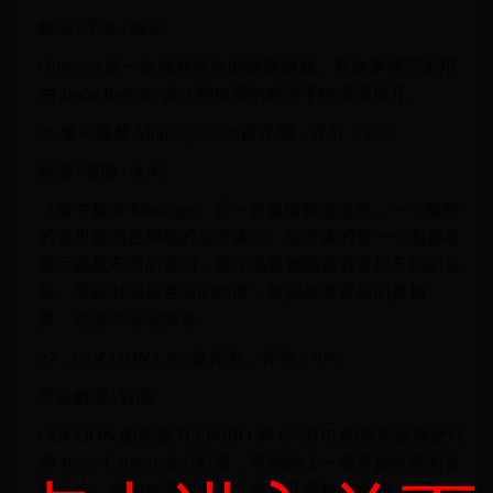
解密+手绘+独立
Gorogoa 是一款独具特色的解谜游戏，其故事情节采用
由 Jason Roberts 设计和作画的精美手绘插画展开。
26.笼中窥梦 Moncage4,628篇评测，评分：92%
解密+冒险+休闲
《笼中窥梦 Moncage》是一款冒险解谜游戏，一个孤独
的世界被困在神秘的立方体中。立方体的每一个面都会
展示截然不同的空间，每个场景都隐藏着意想不到的关
联。突破时间和空间的纬度，发掘故事背后的真相。
梦，在笼中等你探寻。
27，COCOON5,267篇评测，评分：95%
平台解密+冒险
COCOON 由曾操刀 LIMBO 和 INSIDE 的首席游戏设计
师 Jeppe Carlsen 倾心打造，带你踏上一场穿越世界的冒
险之旅。掌握在不同世界之间跳跃穿梭的机制，解决各