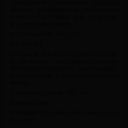
一艘船去探索世界，关爱你的幽灵朋友，引导他们穿越
神秘的海洋，最终将他们送到来世。内含疗愈心灵的本
体游戏和三个主要内容更新包：探索一个更宽广的世
界，结交四个全新的灵魂朋友！
39.饥荒90,988篇评测，评分：96%
生存+制作+冒险
Don’t Starve 是一款充满科学和魔法的硬派野外生存游
戏。你扮演 Wilson ，一位被恶魔困住而且被传送到神
秘荒野的既勇敢又绅士的科学家。如果 Wilson 想逃出
生天并找到回家的路，那就必须学会利用这里的环境和
各种生物。
40.林中小女巫6,518篇评测，评分：89%
休闲探险+生活模拟
探索神秘森林，帮助各具魅力的村民，体会丰富多彩的
女巫生活吧！