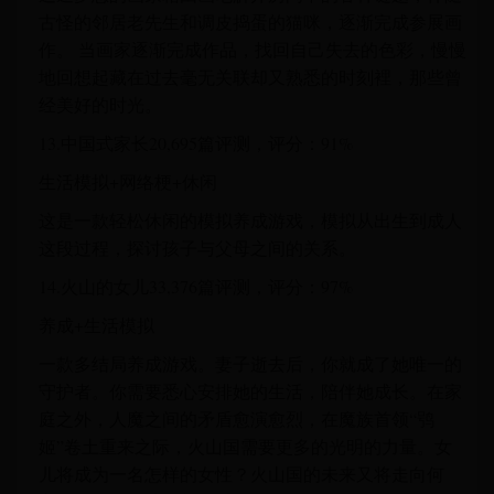
古怪的邻居老先生和调皮捣蛋的猫咪，逐渐完成参展画
作。 当画家逐渐完成作品，找回自己失去的色彩，慢慢
地回想起藏在过去毫无关联却又熟悉的时刻裡，那些曾
经美好的时光。
13.中国式家长20,695篇评测，评分：91%
生活模拟+网络梗+休闲
这是一款轻松休闲的模拟养成游戏，模拟从出生到成人
这段过程，探讨孩子与父母之间的关系。
14.火山的女儿33,376篇评测，评分：97%
养成+生活模拟
一款多结局养成游戏。妻子逝去后，你就成了她唯一的
守护者。你需要悉心安排她的生活，陪伴她成长。在家
庭之外，人魔之间的矛盾愈演愈烈，在魔族首领“鸮
姬”卷土重来之际，火山国需要更多的光明的力量。女
儿将成为一名怎样的女性？火山国的未来又将走向何