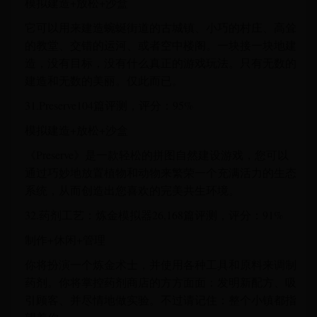
模拟建造+放松+沙盒
它可以用来建造蜿蜒街道的古城镇、小巧的村庄、高耸
的教堂、交错的运河、或者空中楼阁。一块接一块地建
造，没有目标，没有什么真正的游戏玩法。只有无数的
建造和无数的美丽。仅此而已。
31.Preserve104篇评测，评分：95%
模拟建造+放松+沙盒
《Preserve》是一款轻松的拼图自然建设游戏，您可以
通过巧妙地放置植物和动物来繁荣一个充满活力的生态
系统，从而创造出您喜欢的完美共生环境。
32.药剂工艺：炼金模拟器26,168篇评测，评分：91%
制作+休闲+管理
你将扮演一个炼金术士，并使用各种工具和原料来调制
药剂。你将掌控药剂商店的方方面面：发明新配方、吸
引顾客、并尽情地做实验。不过请记住：整个小镇都指