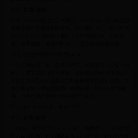
放松+氛围+冒险
沿袭 Journey®蕴含的艺术思想，ABZÛ 是一款能唤起潜
水梦想的唯美海底冒险游戏。深入海洋中心，将自己沉
浸在生机勃勃的隐秘世界中，这里色彩缤纷，生物繁
多。但要注意，当你不断深入，危险就潜伏在深处。
21.九号博物馆模拟经营+类rouge
《九号博物馆》是一款模拟经营一家博物馆，收集文物
碎片，修复文物并进行展出。游戏取得腾讯独立游戏大
赛数字文化社会价值奖已经和多家博物馆进行合作。海
量文物收集！博物馆超高自由度搭建！轻rogue冒险探
索，每次都能搭配不一样的技能去刷怪！
22.Carto5,884篇评测，评分：97%
休闲+剧情+解密
《Carto》源于英文"Cartographer"（制图师），卡朵不慎
坠入未知世界。这里蜿蜒曲折，地形丰富。作为制图师