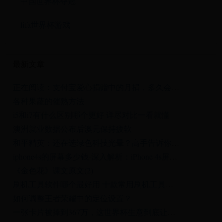
中国世界杯夺冠
fifa世界杯游戏
最新文章
正在阅读：支付宝爱心捐赠中的月捐，多久会产生一次捐赠？支付宝爱心捐赠中的月捐，多久会产生一次捐赠？
各种果蔬的催熟方法
i5和i7有什么区别哪个更好 详尽对比一看就懂
澳洲就业数据公布后澳元保持疲软
和平精英：还在选绿色科技光晕？高手告诉你怎样选设置命中特效！
iphone4s的屏幕多少钱-深入解析：iPhone 4s屏幕的更换成本
《金色花》课文原文(2)
刷机工具软件哪个最好用 十款常用刷机工具软件排行榜
如何调整王者荣耀中的定位设置？
一张卡片被捧到367万，这世界杯生意到底让谁赚了