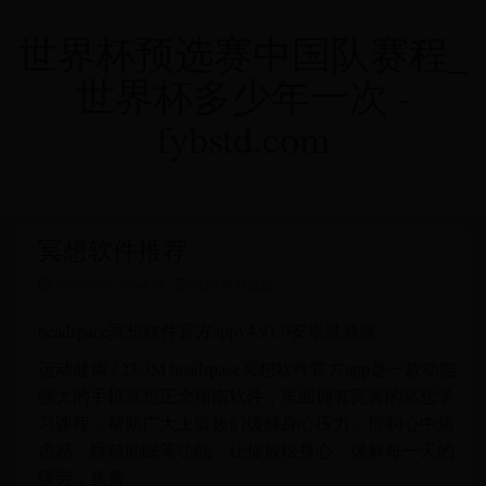
世界杯预选赛中国队赛程_
世界杯多少年一次 -
fybstd.com
冥想软件推荐
2025-05-07 22:44:54 -
fifa世界杯游戏
headspace冥想软件官方appv4.91.0安卓最新版
运动健康 / 23.3M headspace冥想软件官方app是一款功能
强大的手机冥想正念指南软件，里面拥有完善的冥想学
习课程，帮助广大上班族们缓解身心压力、控制心中焦
虑感、睡前助眠等功能，让你放松身心，缓解每一天的
疲劳，免费