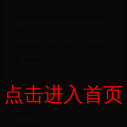
轻松关闭微信所有声音设置，提升使用体验的八
大技巧
美媒测算美国大选初步计票结果：特朗普获277
票，哈里斯获226票
点击进入首页
首页
20世界杯